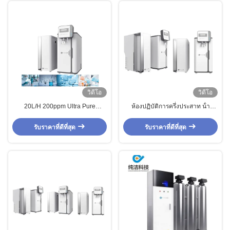
วิดีโอ
วิดีโอ
20L/H 200ppm Ultra Pure
ห้องปฏิบัติการครึ่งประสาท น้ํา
Reverse Osmosis System เครื่อง
บริสุทธิ์สุด ระบบกรองน้ําออสโมซิสก
ปรับปรับปรับปรับน้ําสําหรับยาฆ่า
ลับทางการค้า
รับราคาที่ดีที่สุด
รับราคาที่ดีที่สุด
แมลง